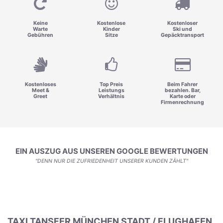
Keine
Kostenlose
Kostenloser
Warte
Kinder
Ski und
Gebühren
Sitze
Gepäcktransport
Kostenloses
Top Preis
Beim Fahrer
Meet &
Leistungs
bezahlen. Bar,
Greet
Verhältnis
Karte oder
Firmenrechnung
EIN AUSZUG AUS UNSEREN GOOGLE BEWERTUNGEN
"DENN NUR DIE ZUFRIEDENHEIT UNSERER KUNDEN ZÄHLT"
TAXI TANSFER MÜNCHEN STADT / FLUGHAFEN