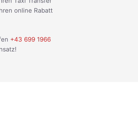
hren Taxi Transfer
ihren online Rabatt
fen
+43 699 1966
nsatz!