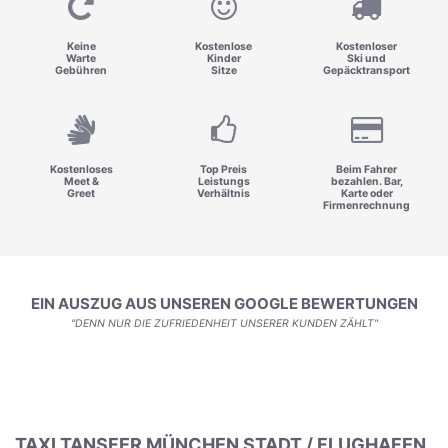
Keine
Kostenlose
Kostenloser
Warte
Kinder
Ski und
Gebühren
Sitze
Gepäcktransport
Kostenloses
Top Preis
Beim Fahrer
Meet &
Leistungs
bezahlen. Bar,
Greet
Verhältnis
Karte oder
Firmenrechnung
EIN AUSZUG AUS UNSEREN GOOGLE BEWERTUNGEN
"DENN NUR DIE ZUFRIEDENHEIT UNSERER KUNDEN ZÄHLT"
TAXI TANSFER MÜNCHEN STADT / FLUGHAFEN