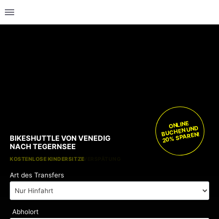
ONLINE
BUCHEN UND
20% SPAREN!
BIKESHUTTLE VON VENEDIG
NACH TEGERNSEE
KOSTENLOSE KINDERSITZE
KEINE GEBÜHREN BEI FLUGVERSPÄTUNG
Art des Transfers
Abholort