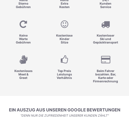
Keine
Keine
24/7
Storno
Extra
Kunden
Gebühren
Kosten
Service
Keine
Kostenlose
Kostenloser
Warte
Kinder
Ski und
Gebühren
Sitze
Gepäcktransport
Kostenloses
Top Preis
Beim Fahrer
Meet &
Leistungs
bezahlen. Bar,
Greet
Verhältnis
Karte oder
Firmenrechnung
EIN AUSZUG AUS UNSEREN GOOGLE BEWERTUNGEN
"DENN NUR DIE ZUFRIEDENHEIT UNSERER KUNDEN ZÄHLT"