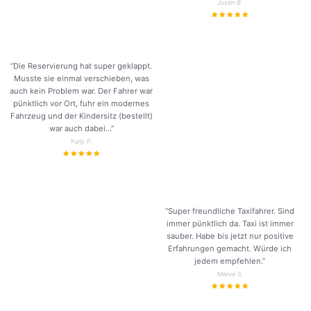
Justin B.
“Die Reservierung hat super geklappt.
Musste sie einmal verschieben, was
auch kein Problem war. Der Fahrer war
pünktlich vor Ort, fuhr ein modernes
Fahrzeug und der Kindersitz (bestellt)
war auch dabei…”
Yuriy P.
“Super freundliche Taxifahrer. Sind
immer pünktlich da. Taxi ist immer
sauber. Habe bis jetzt nur positive
Erfahrungen gemacht. Würde ich
jedem empfehlen.”
Merve S.