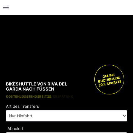
ONLINE
BUCHEN UND
20% SPAREN!
BIKESHUTTLE VON RIVA DEL
GARDA NACH FÜSSEN
KOSTENLOSE KINDERSITZE
KEINE GEBÜHREN BEI FLUGVERSPÄTUNG
Art des Transfers
Abholort