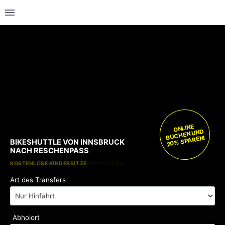
ONLINE
BUCHEN UND
20% SPAREN!
BIKESHUTTLE VON INNSBRUCK
NACH RESCHENPASS
KOSTENLOSE KINDERSITZE
KEINE GEBÜHREN BEI FLUGVERSPÄTUNG
Art des Transfers
Abholort