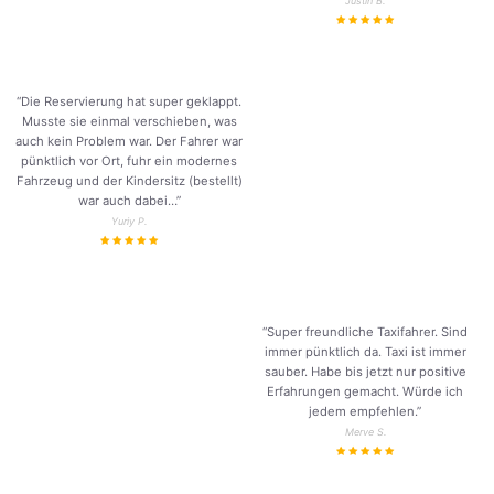
Justin B.
“Die Reservierung hat super geklappt.
Musste sie einmal verschieben, was
auch kein Problem war. Der Fahrer war
pünktlich vor Ort, fuhr ein modernes
Fahrzeug und der Kindersitz (bestellt)
war auch dabei…”
Yuriy P.
“Super freundliche Taxifahrer. Sind
immer pünktlich da. Taxi ist immer
sauber. Habe bis jetzt nur positive
Erfahrungen gemacht. Würde ich
jedem empfehlen.”
Merve S.