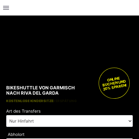
ONLINE
BUCHEN UND
20% SPAREN!
BIKESHUTTLE VON GARMISCH
NACH RIVA DEL GARDA
KOSTENLOSE KINDERSITZE
KEINE GEBÜHREN BEI FLUGVERSPÄTUNG
Art des Transfers
Abholort