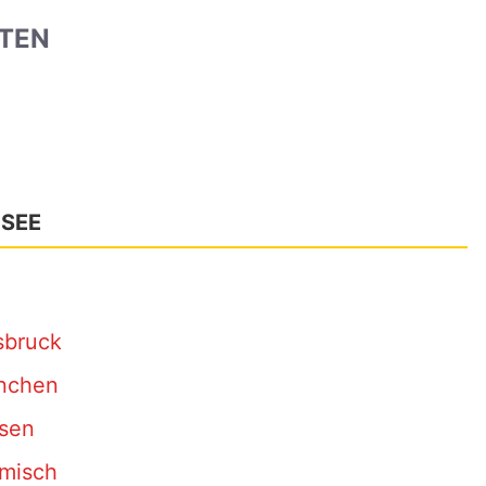
UTEN
 SEE
sbruck
nchen
ssen
rmisch