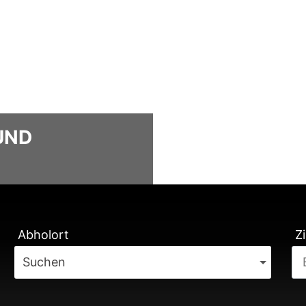
UND
TUNG
Abholort
Zi
Suchen