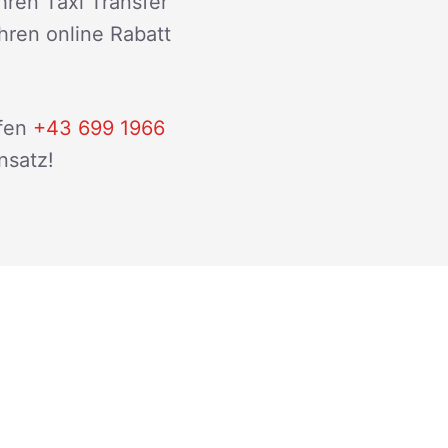
hren Taxi Transfer
ihren online Rabatt
fen
+43 699 1966
nsatz!