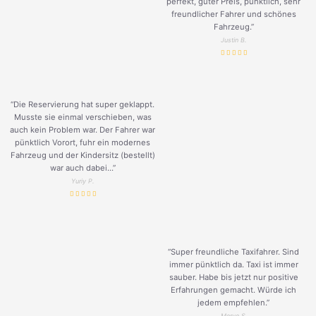
perfekt, guter Preis, pünktlich, sehr
freundlicher Fahrer und schönes
Fahrzeug.
”
Justin B.
“Die Reservierung hat super geklappt.
Musste sie einmal verschieben, was
auch kein Problem war. Der Fahrer war
pünktlich Vorort, fuhr ein modernes
Fahrzeug und der Kindersitz (bestellt)
war auch dabei...”
Yuriy P.
“Super freundliche Taxifahrer. Sind
immer pünktlich da. Taxi ist immer
sauber. Habe bis jetzt nur positive
Erfahrungen gemacht. Würde ich
jedem empfehlen.”
Merve S.