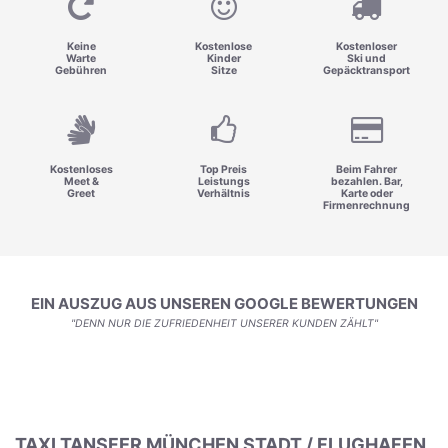
Keine
Kostenlose
Kostenloser
Warte
Kinder
Ski und
Gebühren
Sitze
Gepäcktransport
Kostenloses
Top Preis
Beim Fahrer
Meet &
Leistungs
bezahlen. Bar,
Greet
Verhältnis
Karte oder
Firmenrechnung
EIN AUSZUG AUS UNSEREN GOOGLE BEWERTUNGEN
"DENN NUR DIE ZUFRIEDENHEIT UNSERER KUNDEN ZÄHLT"
TAXI TANSFER MÜNCHEN STADT / FLUGHAFEN