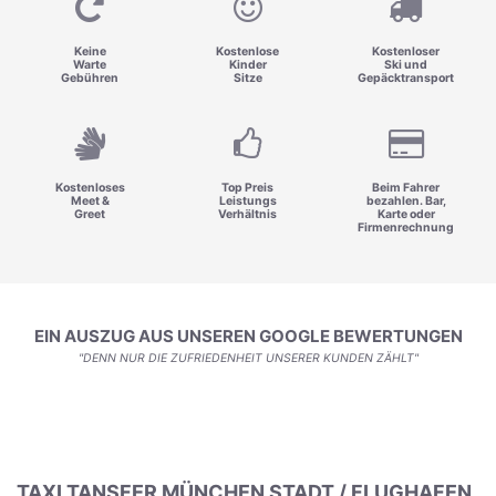
Keine
Kostenlose
Kostenloser
Warte
Kinder
Ski und
Gebühren
Sitze
Gepäcktransport
Kostenloses
Top Preis
Beim Fahrer
Meet &
Leistungs
bezahlen. Bar,
Greet
Verhältnis
Karte oder
Firmenrechnung
EIN AUSZUG AUS UNSEREN GOOGLE BEWERTUNGEN
"DENN NUR DIE ZUFRIEDENHEIT UNSERER KUNDEN ZÄHLT"
TAXI TANSFER MÜNCHEN STADT / FLUGHAFEN