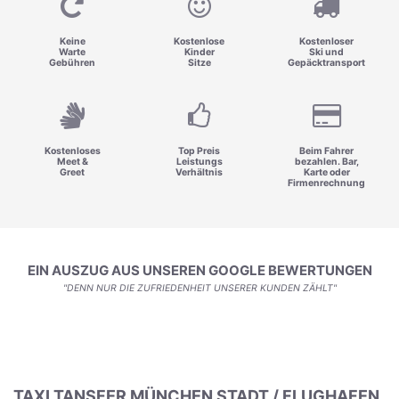
Keine
Kostenlose
Kostenloser
Warte
Kinder
Ski und
Gebühren
Sitze
Gepäcktransport
Kostenloses
Top Preis
Beim Fahrer
Meet &
Leistungs
bezahlen. Bar,
Greet
Verhältnis
Karte oder
Firmenrechnung
EIN AUSZUG AUS UNSEREN GOOGLE BEWERTUNGEN
"DENN NUR DIE ZUFRIEDENHEIT UNSERER KUNDEN ZÄHLT"
TAXI TANSFER MÜNCHEN STADT / FLUGHAFEN